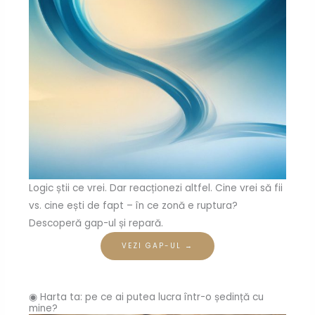
Logic știi ce vrei. Dar reacționezi altfel. Cine vrei să fii
vs. cine ești de fapt – în ce zonă e ruptura?
Descoperă gap-ul și repară.
VEZI GAP-UL →
◉ Harta ta: pe ce ai putea lucra într-o ședință cu
mine?