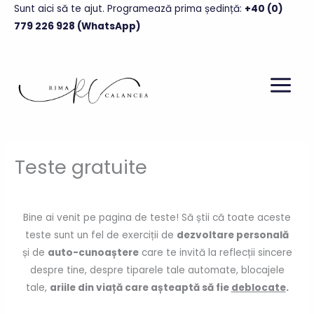
Skip
Sunt aici să te ajut. Programează prima ședință
:
+40 (0)
to
779 226 928 (WhatsApp)
content
Teste gratuite
Bine ai venit pe pagina de teste! Să știi că toate aceste
teste sunt un fel de exerciții de
dezvoltare personală
și de
auto-cunoaștere
care te invită la reflecții sincere
despre tine, despre tiparele tale automate, blocajele
tale,
ariile din viață care așteaptă să fie
deblocate
.