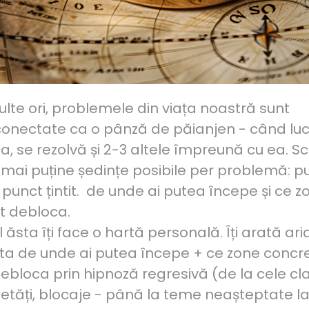
lte ori, problemele din viața noastră sunt
conectate ca o pânză de păianjen - când luc
a, se rezolvă și 2-3 altele împreună cu ea. S
 mai puține ședințe posibile per problemă: p
, punct țintit. de unde ai putea începe și ce z
t debloca.
l ăsta îți face o hartă personală. Îți arată ari
 ta de unde ai putea începe + ce zone concr
debloca prin hipnoză regresivă (de la cele cl
ietăți, blocaje - până la teme neașteptate l