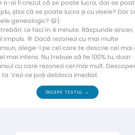
 n-ai fi crezut că se poate lucra, dar se poat
lu, știai că se poate lucra și cu visele? Dar c
ele genealogic? 😃).
întrebări. Le faci în 4 minute. Răspunde sincer,
l impuls. 🎯 Dacă rezonezi cu mai multe
nsuri, alege-l pe cel care te descrie cel mai
el mai intens. Nu trebuie să fie 100% tu, doar
nsul cu care rezonezi cel mai mult. Descope
 ta. Vezi ce poți debloca imediat.
ÎNCEPE TESTUL →