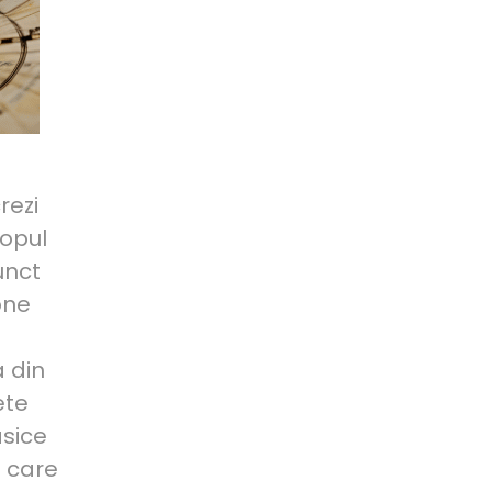
rezi
copul
unct
one
a din
ete
asice
a care