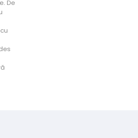
e. De
u
 cu
 des
ră