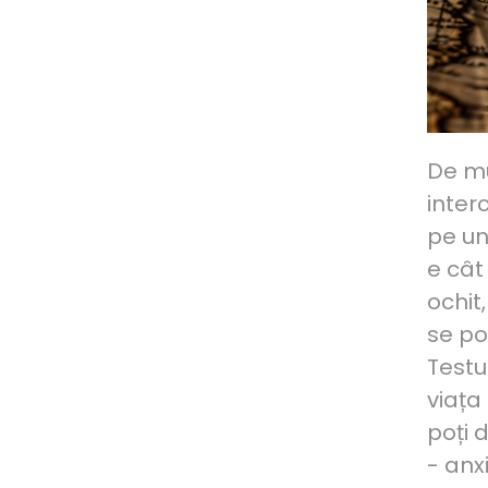
De mu
inter
pe un
e cât
ochit
se po
Testu
viața
poți 
- anx