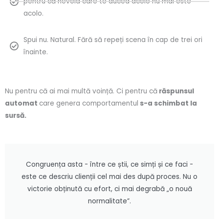
pentru că nevoia care te ducea acolo nu mai este
acolo.
Spui nu. Natural. Fără să repeți scena în cap de trei ori
înainte.
Nu pentru că ai mai multă voință. Ci pentru că
răspunsul
automat
care genera comportamentul
s-a schimbat la
sursă.
Congruența asta - între ce știi, ce simți și ce faci -
este ce descriu clienții cel mai des după proces. Nu o
victorie obținută cu efort, ci mai degrabă „o nouă
normalitate”.