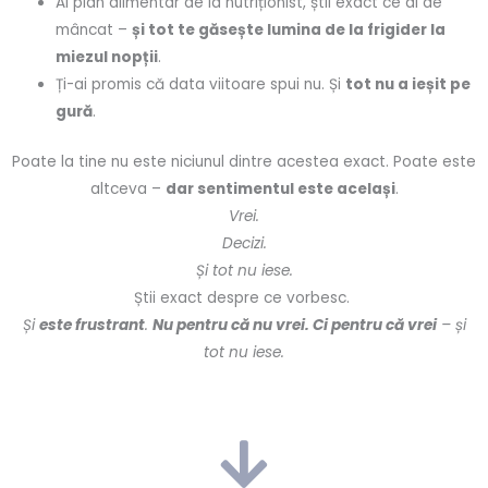
Ai plan alimentar de la nutriționist, știi exact ce ai de
mâncat –
și tot te găsește lumina de la frigider la
miezul nopții
.
Ți-ai promis că data viitoare spui nu. Și
tot nu a ieșit pe
gură
.
Poate la tine nu este niciunul dintre acestea exact. Poate este
altceva –
dar sentimentul este același
.
Vrei.
Decizi.
Și tot nu iese.
Știi exact despre ce vorbesc.
Și
este frustrant
.
Nu pentru că nu vrei.
Ci pentru că vrei
– și
tot nu iese.