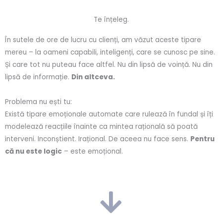
Te înțeleg.
În sutele de ore de lucru cu clienți, am văzut aceste tipare
mereu – la oameni capabili, inteligenți, care se cunosc pe sine.
Și care tot nu puteau face altfel. Nu din lipsă de voință. Nu din
lipsă de informație.
Din altceva.
Problema nu ești tu:
Există tipare emoționale automate care rulează în fundal și îți
modelează reacțiile înainte ca mintea rațională să poată
interveni. Inconștient. Irațional. De aceea nu face sens.
Pentru
că nu este logic
– este emoțional.