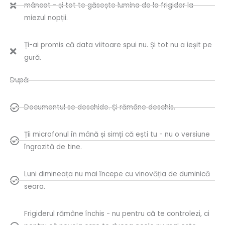
mâncat - și tot te găsește lumina de la frigider la
miezul nopții.
Ți-ai promis că data viitoare spui nu. Și tot nu a ieșit pe
gură.
După:
Documentul se deschide. Și rămâne deschis.
Ții microfonul în mână și simți că ești tu - nu o versiune
îngrozită de tine.
Luni dimineața nu mai începe cu vinovăția de duminică
seara.
Frigiderul rămâne închis - nu pentru că te controlezi, ci