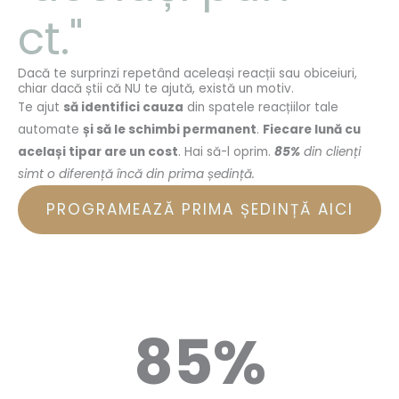
ct."
Dacă te surprinzi repetând aceleași reacții sau obiceiuri,
chiar dacă știi că NU te ajută, există un motiv.
Te ajut
să identifici cauza
din spatele reacțiilor tale
automate
și să le schimbi permanent
.
Fiecare lună cu
același tipar are un cost
. Hai să-l oprim.
85%
din clienți
simt o diferență încă din prima ședință.
PROGRAMEAZĂ PRIMA ȘEDINȚĂ AICI
85
%