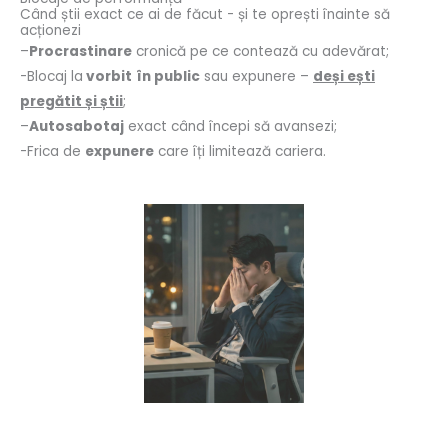
Când știi exact ce ai de făcut - și te oprești înainte să
acționezi
–
Procrastinare
cronică pe ce contează cu adevărat;
-Blocaj la
vorbit
în public
sau expunere –
deși ești
pregătit și știi
;
–
Autosabotaj
exact când începi să avansezi;
-Frica de
expunere
care îți limitează cariera.