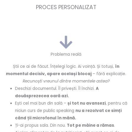
PROCES PERSONALIZAT
Problema reală
Știi ce ai de făcut. Înțelegi logic. Ai voință. Și totuși,
în
momentul decisiv, apare același blocaj
– fără explicație.
Recunoști vreunul dintre momentele astea?
Deschizi documentul. Îl privești. Îl închizi.
A
douăsprezecea oară azi.
Ești cel mai bun din sală –
și tot nu avansezi
, pentru că
niciun curs de public speaking
nu a rezolvat ce simți
când
ții microfonul în mână.
Ți-ai propus sala. Din nou.
Tot pe mâine a rămas
.