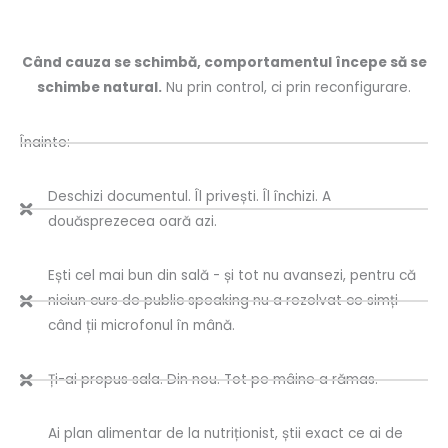
Când cauza se schimbă, comportamentul începe să se
schimbe natural.
Nu prin control, ci prin reconfigurare.
Înainte:
Deschizi documentul. Îl privești. Îl închizi. A
douăsprezecea oară azi.
Ești cel mai bun din sală - și tot nu avansezi, pentru că
niciun curs de public speaking nu a rezolvat ce simți
când ții microfonul în mână.
Ți-ai propus sala. Din nou. Tot pe mâine a rămas.
Ai plan alimentar de la nutriționist, știi exact ce ai de