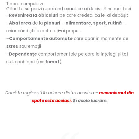
Tipare compulsive
Când te surprinzi repetând exact ce ai decis să nu mai faci
–
Revenirea la obiceiuri
pe care credeai că le-ai depășit
–
Abaterea
de la
planuri
–
alimentare, sport, rutină
–
chiar când știi exact ce ți-ai propus
–
Comportamente automate
care apar în momente de
stres
sau emoții
–
Dependențe
comportamentale pe care le înțelegi și tot
nu le poți opri (ex:
fumat
)
Dacă te regăsești în oricare dintre acestea –
mecanismul din
spate este același.
Și acolo lucrăm.