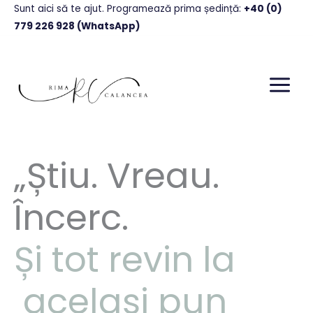
Skip
Sunt aici să te ajut. Programează prima ședință
:
+40 (0)
to
779 226 928 (WhatsApp)
content
„Știu. Vreau.
Încerc.
Și tot revin la
același pun