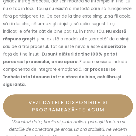
ghidez întreg procesul, dar schimbarea se întâmplă în tine. Eu
nu o fac în locul tău și nu există o metodă care să funcționeze
fără participarea ta. Ce cer de la tine este simplu: să fii acolo,
să fii deschis, să urmezi ghidajul și să aplici sugestiile și
indicațiile oferite cât de bine poți tu, în ritmul tău.
Nu există
răspuns greșit
și nu există o modalitate „corectă” de a simți
sau de a trăi procesul. Tot ce este nevoie este
sinceritate
față de tine însuți.
Eu sunt alături de tine 100%
pe tot
parcursul procesului, orice apare.
Fiecare sesiune include
componenta de integrare emoțională, iar
procesul se
încheie întotdeauna într-o stare de bine, echilibru și
siguranță.
VEZI DATELE DISPONIBILE ȘI
PROGRAMEAZĂ-TE ACUM
*Selectezi data, finalizezi plata online, primești factura și
detaliile de conectare pe email. La ora stabilită, ne vedem