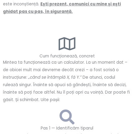
este inconștiență.
Ești prezent, comunici cu mine și ești
ghidat pas cu pas, în siguranță.
Cum funcționează, concret
Mintea ta funcționează ca un calculator. La un moment dat –
de obicei mult mai devreme decât crezi – a fost scrisă o
instrucțiune:
„când se întâmplă X, fă Y.”
De atunci, codul
rulează singur. Înainte să apuci să gândești, înainte să decizi,
înainte să poți face altfel. Nu îl poți opri cu voință. Dar poate fi
găsit. Și schimbat. Uite pașii:
Pas 1 — Identificăm tiparul