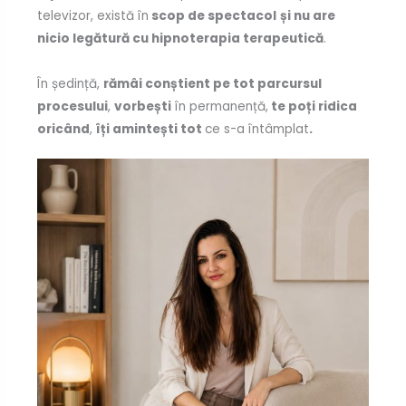
televizor, există în
scop de spectacol
și nu are
nicio legătură cu hipnoterapia terapeutică
.
În ședință,
rămâi conștient pe tot parcursul
procesului
,
vorbești
în permanență,
te poți ridica
oricând
,
îți amintești tot
ce s-a întâmplat
.