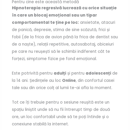
Pentru cine este această metodă
Hipnoterapia regresivă lucrează cu orice situație
în care un blocaj emoțional sau un tipar
comportamental te ține pe loc:
anxietate, atacuri
de panică, depresie, stima de sine scăzută, frici și
fobii (de la frica de avion până la frica de dentist sau
de a naște), relații repetitive, autosabotaj, obiceiuri
pe care nu reușești să le schimbi indiferent cât te
forțezi, simptome fizice pe fond emoțional.
Este potrivită pentru
adulți
și pentru
adolescenți
de
la 14 ani. Ședințele au loc
Online
, din confortul casei
tale sau din orice colț al lumii te-ai afla la moment.
Tot ce îți trebuie pentru o sesiune reușită este un
spațiu liniștit unde să nu fii întrerupt timp de două
ore, un loc confortabil unde să te poți întinde și o
conexiune stabilă la internet.