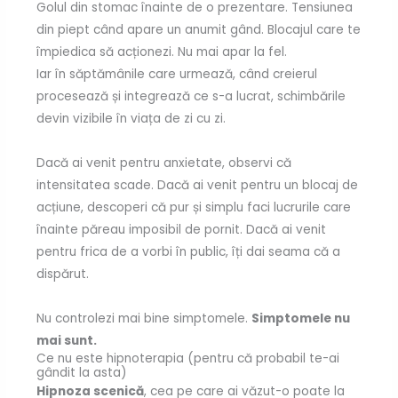
Golul din stomac înainte de o prezentare. Tensiunea
din piept când apare un anumit gând. Blocajul care te
împiedica să acționezi. Nu mai apar la fel.
Iar în săptămânile care urmează, când creierul
procesează și integrează ce s-a lucrat, schimbările
devin vizibile în viața de zi cu zi.
Dacă ai venit pentru anxietate, observi că
intensitatea scade. Dacă ai venit pentru un blocaj de
acțiune, descoperi că pur și simplu faci lucrurile care
înainte păreau imposibil de pornit. Dacă ai venit
pentru frica de a vorbi în public, îți dai seama că a
dispărut.
Nu controlezi mai bine simptomele.
Simptomele nu
mai sunt.
Ce nu este hipnoterapia (pentru că probabil te-ai
gândit la asta)
Hipnoza scenică
, cea pe care ai văzut-o poate la