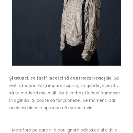
Și atunci, ce faci? Încerci să controlezi reacțiile
. Să
eviți situațiile. Să-ți impui disciplină, să gândești pozitiv,
să te motivezi mai mult. Să-ți vorbești lucruri frumoase
în oglindă. Și poate să funcționeze…pe moment. Dar
aceleași blocaje aproape că mereu revin.
Metafora pe care n-o poți ignora odată ce ai citit-o...