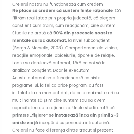
Creierul nostru nu funcționează cum credem
Ne place să credem că suntem ființe raționale
. Că
filtrăm realitatea prin propria judecată, că alegem
conștient cum trăim, cum reacționăm, cine suntem.
Studiile ne arată că
90% din procesele noastre
mentale au loc automat
, la nivel subconștient
(Bargh & Morsella, 2008). Comportamentele zilnice,
reacțiile emoționale, obiceiurile, tiparele de relație,
toate se derulează automat, fără ca noi să le
analizăm conștient. Doar le executăm.
Aceste automatisme funcționează ca niște
programe. Și, la fel ca orice program, au fost
instalate la un moment dat, de cele mai multe ori cu
mult înainte să știm cine suntem sau să avem
capacitatea de a raționaliza. Unele studii arată că
primele „fișiere” se instalează încă din primii 2-3
ani de viață
începând cu perioada intrauterină.
Creierul nu face diferența dintre trecut și prezent