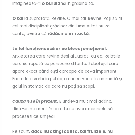
Imaginează-ți
o buruiană
în grădina ta.
O tai
la suprafață. Revine. O mai tai. Revine. Poți să fii
cel mai disciplinat grădinar din lume și tot nu va
conta, pentru că
rădăcina e intactă.
La fel funcționează orice blocaj emoțional.
Anxietatea care revine deși ai „lucrat” cu ea. Relațiile
care se repetă cu persoane diferite. Sabotajul care
apare exact când ești aproape de ceva important.
Frica de a vorbi în public, cu acea voce tremurândă și
golul în stomac de care nu poți să scapi.
Cauza nu e în prezent.
E undeva mult mai adânc,
dintr-un moment în care tu nu aveai resursele să
procesezi ce simțeai.
Pe scurt,
dacă nu atingi cauza, tai frunzele, nu