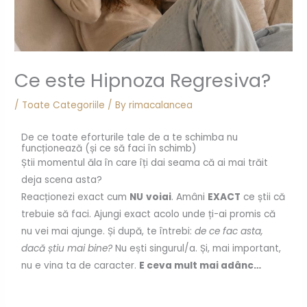
Ce este Hipnoza Regresiva?
/
Toate Categoriile
/ By
rimacalancea
De ce toate eforturile tale de a te schimba nu
funcționează (și ce să faci în schimb)
Știi momentul ăla în care îți dai seama că ai mai trăit
deja scena asta?
Reacționezi exact cum
NU
voiai
. Amâni
EXACT
ce știi că
trebuie să faci. Ajungi exact acolo unde ți-ai promis că
nu vei mai ajunge. Și după, te întrebi:
de ce fac asta,
dacă știu mai bine?
Nu ești singurul/a. Și, mai important,
nu e vina ta de caracter.
E ceva mult mai adânc…