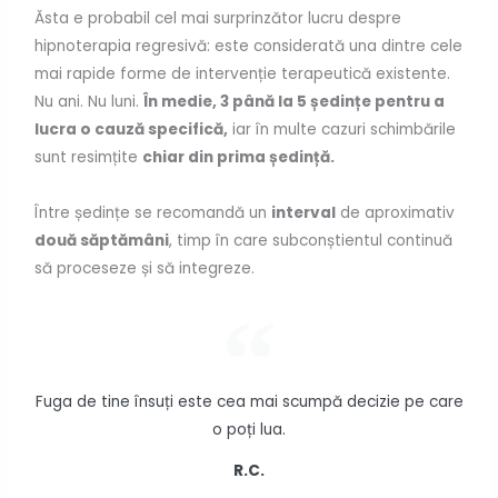
Ăsta e probabil cel mai surprinzător lucru despre
hipnoterapia regresivă: este considerată una dintre cele
mai rapide forme de intervenție terapeutică existente.
Nu ani. Nu luni.
În medie, 3 până la 5 ședințe pentru a
lucra o cauză specifică,
iar în multe cazuri schimbările
sunt resimțite
chiar din prima ședință.
Între ședințe se recomandă un
interval
de aproximativ
două săptămâni
, timp în care subconștientul continuă
să proceseze și să integreze.
Fuga de tine însuți este cea mai scumpă decizie pe care
o poți lua.
R.C.