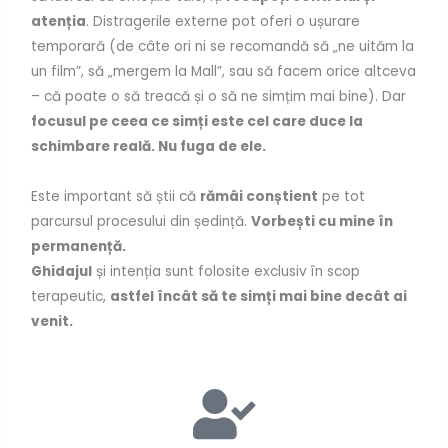
atenția
. Distragerile externe pot oferi o ușurare
temporară (de câte ori ni se recomandă să „ne uităm la
un film”, să „mergem la Mall”, sau să facem orice altceva
– că poate o să treacă și o să ne simțim mai bine). Dar
focusul pe ceea ce simți este cel care duce la
schimbare reală. Nu fuga de ele.
Este important să știi că
rămâi conștient
pe tot
parcursul procesului din ședință.
Vorbești cu mine în
permanență.
Ghidajul
și intenția sunt folosite exclusiv în scop
terapeutic,
astfel încât să te simți mai bine decât ai
venit.