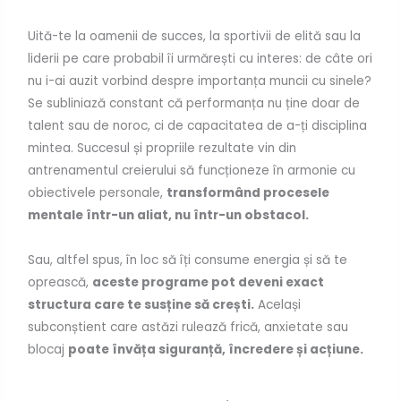
Uită-te la oamenii de succes, la sportivii de elită sau la
liderii pe care probabil îi urmărești cu interes: de câte ori
nu i-ai auzit vorbind despre importanța muncii cu sinele?
Se subliniază constant că performanța nu ține doar de
talent sau de noroc, ci de capacitatea de a-ți disciplina
mintea. Succesul și propriile rezultate vin din
antrenamentul creierului să funcționeze în armonie cu
obiectivele personale,
transformând procesele
mentale într-un aliat, nu într-un obstacol.
Sau, altfel spus, în loc să îți consume energia și să te
oprească,
aceste programe pot deveni exact
structura care te susține să crești.
Același
subconștient care astăzi rulează frică, anxietate sau
blocaj
poate învăța siguranță, încredere și acțiune.