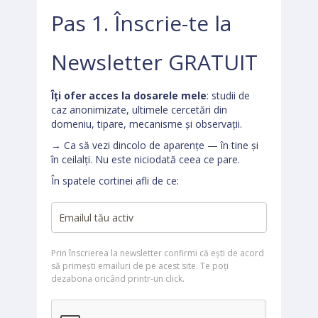
Pas 1. Înscrie-te la
Newsletter GRATUIT
Îți ofer acces la dosarele mele
: studii de
caz anonimizate, ultimele cercetări din
domeniu, tipare, mecanisme și observații.
→ Ca să vezi dincolo de aparențe — în tine și
în ceilalți. Nu este niciodată ceea ce pare.
În spatele cortinei afli de ce:
Prin înscrierea la newsletter confirmi că ești de acord
să primești emailuri de pe acest site. Te poți
dezabona oricând printr-un click.