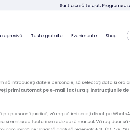
Sunt aici să te ajut. Programeaz
 regresivă
Teste gratuite
Evenimente
Shop
m să introduceți datele personale, să selectați data și ora d
veți primi automat pe e-mail factura
și
instrucțiunile d
ră pe persoană juridică, vă rog să îmi scrieți direct pe WhatsA
 și emiterea facturii se realizează manual. Vă rog doar să ver
mi comunicați ce variantă doriți să rezervați: +40 (0) 779 226