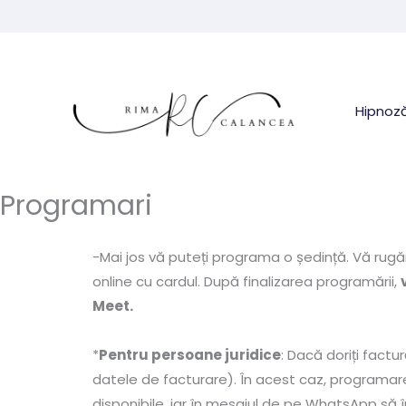
Skip
to
content
Hipnoză
Programari
-Mai jos vă puteți programa o ședință. Vă rugă
online cu cardul. După finalizarea programării,
Meet.
*
Pentru persoane juridice
: Dacă doriți factu
datele de facturare). În acest caz, programarea
disponibile, iar în mesajul de pe WhatsApp să î